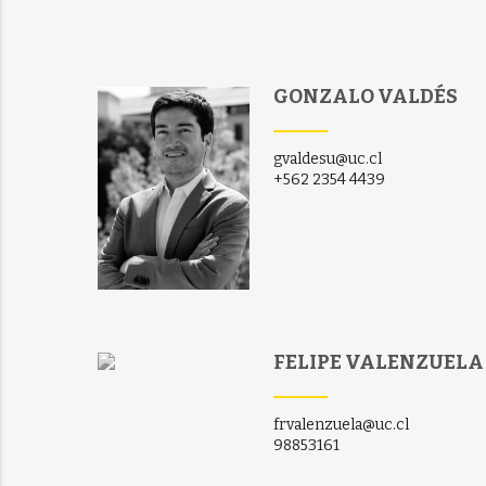
GONZALO VALDÉS
gvaldesu@uc.cl
+562 2354 4439
FELIPE VALENZUELA
frvalenzuela@uc.cl
98853161