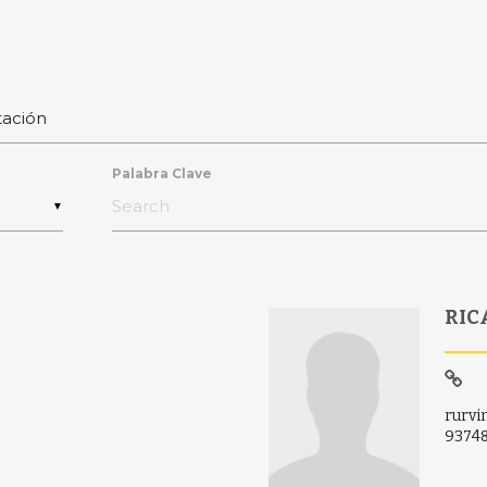
Palabra Clave
▼
RIC
rurvi
9374