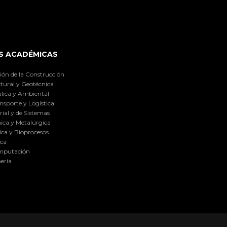
S ACADÉMICAS
ión de la Construcción
tural y Geotécnica
lica y Ambiental
nsporte y Logística
ial y de Sistemas
ica y Metalúrgica
ca y Bioprocesos
ica
omputación
ería