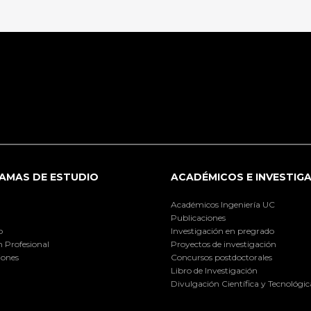
AMAS DE ESTUDIO
ACADÉMICOS E INVESTIG
Académicos Ingeniería UC
Publicaciones
o
Investigación en pregrado
 Profesional
Proyectos de investigación
iones
Concursos postdoctorales
Libro de Investigación
Divulgación Científica y Tecnológic