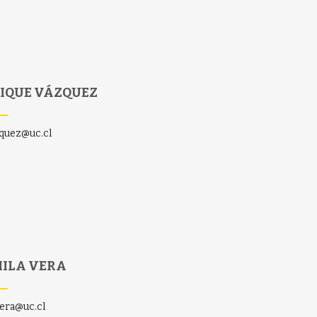
IQUE VÁZQUEZ
quez@uc.cl
ILA VERA
era@uc.cl