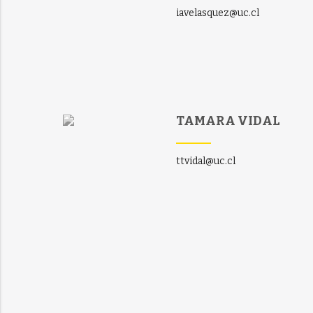
iavelasquez@uc.cl
TAMARA VIDAL
ttvidal@uc.cl