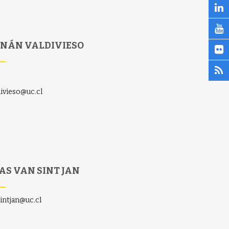
NÁN VALDIVIESO
divieso@uc.cl
AS VAN SINT JAN
sintjan@uc.cl