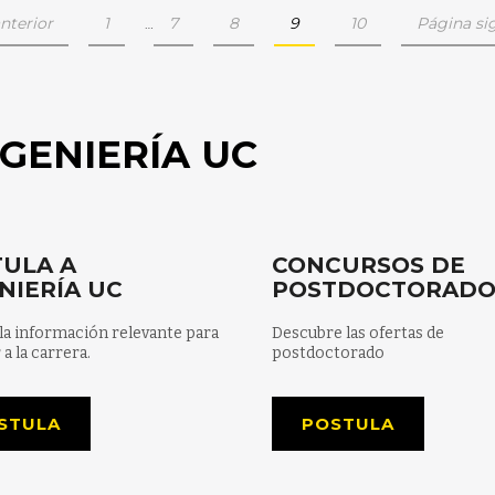
nterior
1
7
8
9
10
Página si
…
GENIERÍA UC
ULA A
CONCURSOS DE
NIERÍA UC
POSTDOCTORAD
la información relevante para
Descubre las ofertas de
 a la carrera.
postdoctorado
STULA
POSTULA