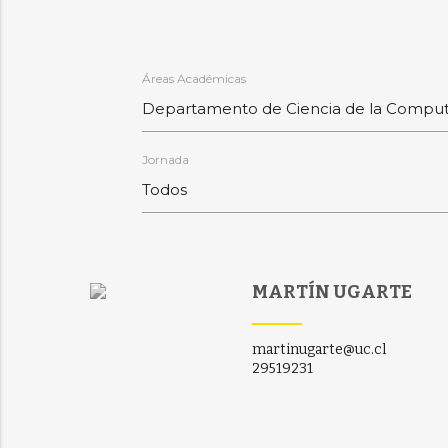
Áreas Académicas
Jornada
MARTÍN UGARTE
martinugarte@uc.cl
29519231