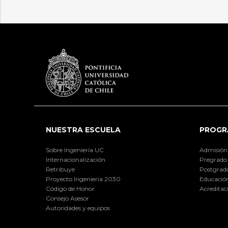
NUESTRA ESCUELA
PROGR
Sobre Ingeniería UC
Admisión
Internacionalización
Pregrado
Retribuye
Postgrad
Proyecto Ingeniería 2030
Educación
Código de Honor
Acreditac
Consejo Asesor
Autoridades y equipos