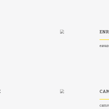
ENR
eavaz
Z
CAM
cam.v