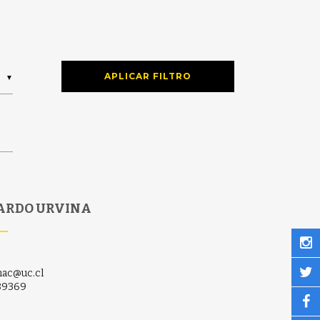
APLICAR FILTRO
▼
ARDO URVINA
nac@uc.cl
89369