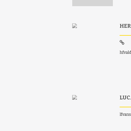
HER
hfval
LUC
lfvan