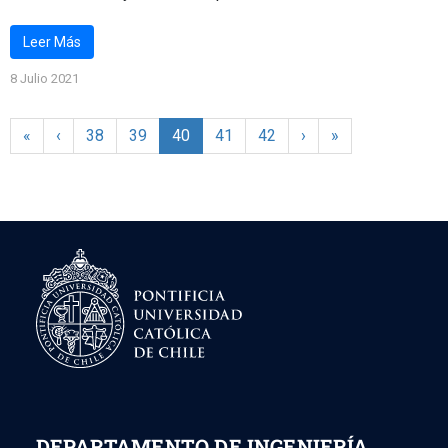
Leer Más
8 Julio 2021
«
‹
38
39
40
41
42
›
»
DEPARTAMENTO DE INGENIERÍA