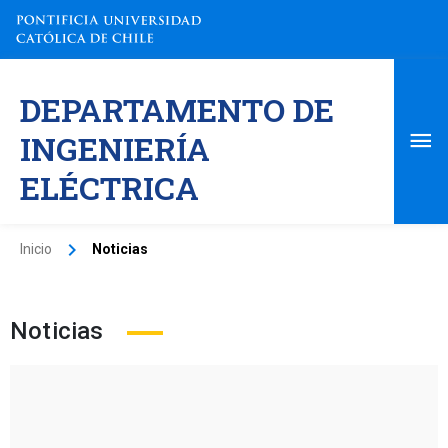
Ir
al
contenido
Me
DEPARTAMENTO DE
pri
INGENIERÍA
ELÉCTRICA
Inicio
Noticias
Noticias