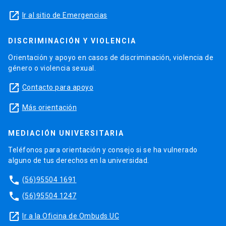
launch
Ir al sitio de Emergencias
DISCRIMINACIÓN Y VIOLENCIA
Orientación y apoyo en casos de discriminación, violencia de
género o violencia sexual.
launch
Contacto para apoyo
launch
Más orientación
MEDIACIÓN UNIVERSITARIA
Teléfonos para orientación y consejo si se ha vulnerado
alguno de tus derechos en la universidad.
phone
(56)95504 1691
phone
(56)95504 1247
launch
Ir a la Oficina de Ombuds UC