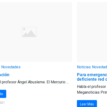
Novedades
Noticias
Novedad
ación
Para emergenci
deficiente red
l profesor Ángel Abusleme. El Mercurio ...
Habla el profesor 
Meganoticias Prime
ás
2021
Leer Más