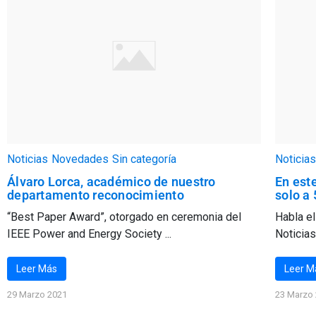
Noticias
Novedades
Sin categoría
Noticias
Álvaro Lorca, académico de nuestro
En este
departamento reconocimiento
solo a
“Best Paper Award”, otorgado en ceremonia del
Habla el
IEEE Power and Energy Society ...
Noticias 
Leer Más
Leer M
29 Marzo 2021
23 Marzo