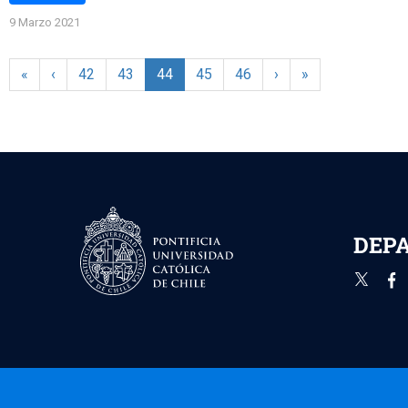
9 Marzo 2021
«
‹
42
43
44
45
46
›
»
DEPA