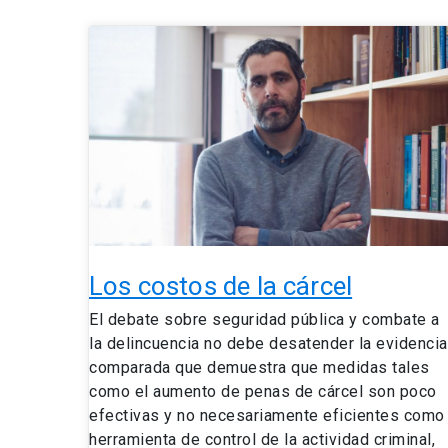
Los
costos
de
la
cárcel
Los costos de la cárcel
El debate sobre seguridad pública y combate a
la delincuencia no debe desatender la evidencia
comparada que demuestra que medidas tales
como el aumento de penas de cárcel son poco
efectivas y no necesariamente eficientes como
herramienta de control de la actividad criminal,