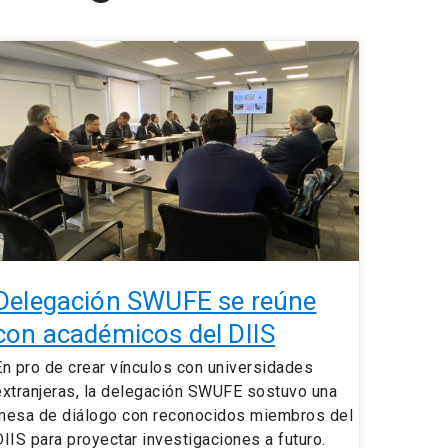
Delegación
SWUFE
se
reúne
con
académicos
el
DIIS
Delegación SWUFE se reúne
con académicos del DIIS
En pro de crear vínculos con universidades
extranjeras, la delegación SWUFE sostuvo una
mesa de diálogo con reconocidos miembros del
DIIS para proyectar investigaciones a futuro.