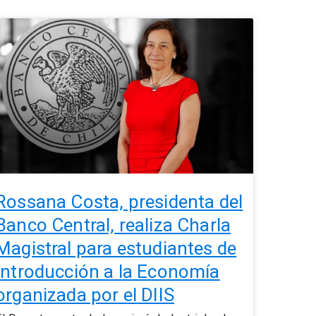
Rossana
osta,
residenta
el
Banco
entral,
ealiza
harla
agistral
ara
estudiantes
Rossana Costa, presidenta del
de
Banco Central, realiza Charla
ntroducción
Magistral para estudiantes de
a
a
Introducción a la Economía
Economía
organizada por el DIIS
organizada
por