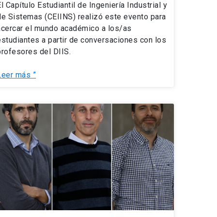
El Capítulo Estudiantil de Ingeniería Industrial y
de Sistemas (CEIINS) realizó este evento para
acercar el mundo académico a los/as
estudiantes a partir de conversaciones con los
profesores del DIIS.
Leer más ”
Académicos
el
DIIS
destacan
en
a
prensa
acional
como
expertos