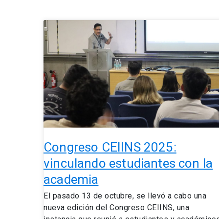
Congreso
CEIINS
2025:
vinculando
estudiantes
con
la
academia
Congreso CEIINS 2025:
vinculando estudiantes con la
academia
El pasado 13 de octubre, se llevó a cabo una
nueva edición del Congreso CEIINS, una