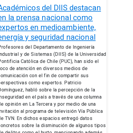
en
Académicos del DIIS destacan
medioambiente,
en la prensa nacional como
nergía
expertos en medioambiente,
y
seguridad
energía y seguridad nacional
acional
Profesores del Departamento de Ingeniería
Industrial y de Sistemas (DIIS) de la Universidad
Pontificia Católica de Chile (PUC), han sido el
foco de atención en diversos medios de
comunicación con el fin de compartir sus
perspectivas como expertos. Patricio
Domínguez, habló sobre la percepción de la
inseguridad en el país a través de una columna
de opinión en La Tercera y por medio de una
invitación al programa de televisión Vía Pública
de TVN. En dichos espacios entregó datos
concretos sobre la disminución de algunos tipos
de delitos como el hurto, mencionando además