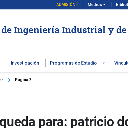
ADMISIÓN
Medios
arrow_drop_down
Biblio
de Ingeniería Industrial y d
Investigación
Programas de Estudio
Vincul
ez
Página 2
squeda para:
patricio 