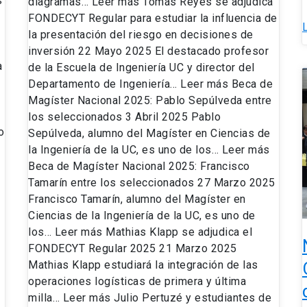
s
diagramas… Leer más Tomás Reyes se adjudica
FONDECYT Regular para estudiar la influencia de
la presentación del riesgo en decisiones de
inversión 22 Mayo 2025 El destacado profesor
a
de la Escuela de Ingeniería UC y director del
Departamento de Ingeniería… Leer más Beca de
v
Magíster Nacional 2025: Pablo Sepúlveda entre
d
los seleccionados 3 Abril 2025 Pablo
o
Sepúlveda, alumno del Magíster en Ciencias de
la Ingeniería de la UC, es uno de los… Leer más
Beca de Magíster Nacional 2025: Francisco
t
Tamarín entre los seleccionados 27 Marzo 2025
Francisco Tamarín, alumno del Magíster en
a
Ciencias de la Ingeniería de la UC, es uno de
t
los… Leer más Mathias Klapp se adjudica el
FONDECYT Regular 2025 21 Marzo 2025
a
Mathias Klapp estudiará la integración de las
operaciones logísticas de primera y última
milla… Leer más Julio Pertuzé y estudiantes de