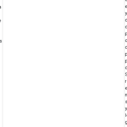
a
e
,
s