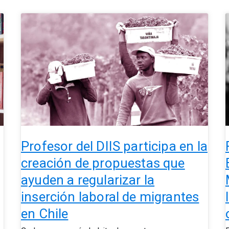
Profesor
del
C
DIIS
p
participa
d
en
la
C
creación
r
de
C
propuestas
M
que
p
ayuden
Profesor del DIIS participa en la
a
creación de propuestas que
regularizar
I
ayuden a regularizar la
la
inserción
l
inserción laboral de migrantes
laboral
en Chile
de
migrantes