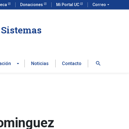
teca
Donaciones
Mi Portal UC
Correo
arrow_drop_down
e Sistemas
Buscar
ación
Noticias
Contacto
dominguez