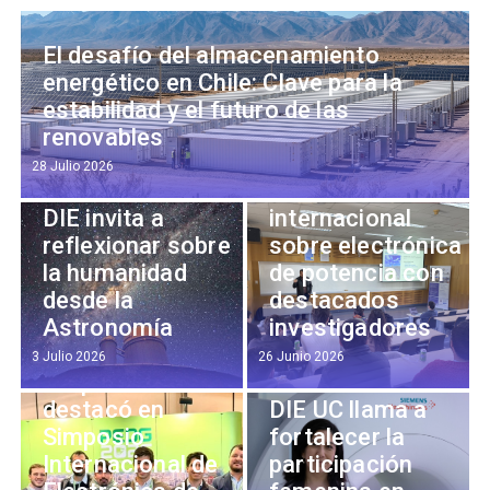
El desafío del almacenamiento
energético en Chile: Clave para la
estabilidad y el futuro de las
renovables
Departamento
28 Julio 2026
Académico del
realizó charla
DIE invita a
internacional
reflexionar sobre
sobre electrónica
la humanidad
de potencia con
desde la
destacados
Astronomía
investigadores
3 Julio 2026
26 Junio 2026
Grupo Peclab
Académica del
destacó en
DIE UC llama a
Simposio
fortalecer la
Internacional de
participación