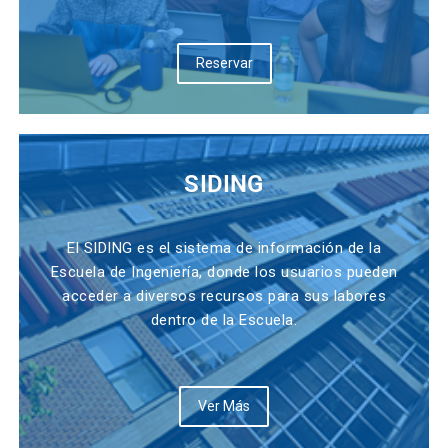
Reservar
SIDING
El SIDING es el sistema de información de la
Escuela de Ingeniería, donde los usuarios pueden
acceder a diversos recursos para sus labores
dentro de la Escuela.
Ver Más