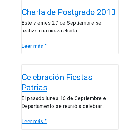
Charla
Charla de Postgrado 2013
de
Postgrado
Este viernes 27 de Septiembre se
2013
realizó una nueva charla….
Leer más ”
Celebración
Celebración Fiestas
Fiestas
Patrias
Patrias
El pasado lunes 16 de Septiembre el
Departamento se reunió a celebrar …..
Leer más ”