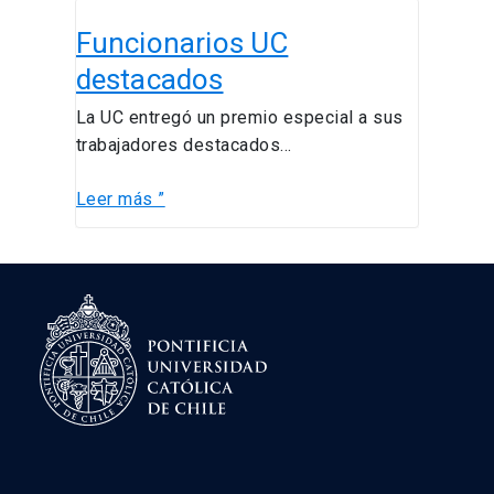
Funcionarios
Funcionarios UC
UC
destacados
destacados
La UC entregó un premio especial a sus
trabajadores destacados…
Leer más ”