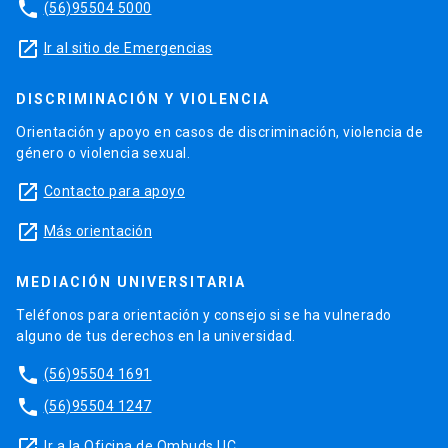
phone
(56)95504 5000
launch
Ir al sitio de Emergencias
DISCRIMINACIÓN Y VIOLENCIA
Orientación y apoyo en casos de discriminación, violencia de
género o violencia sexual.
launch
Contacto para apoyo
launch
Más orientación
MEDIACIÓN UNIVERSITARIA
Teléfonos para orientación y consejo si se ha vulnerado
alguno de tus derechos en la universidad.
phone
(56)95504 1691
phone
(56)95504 1247
launch
Ir a la Oficina de Ombuds UC