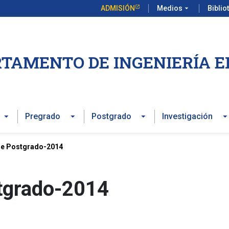
ADMISIÓN
Medios
arrow_drop_down
Biblio
TAMENTO DE INGENIERÍA E
Pregrado
Postgrado
Investigación
 de Postgrado-2014
stgrado-2014