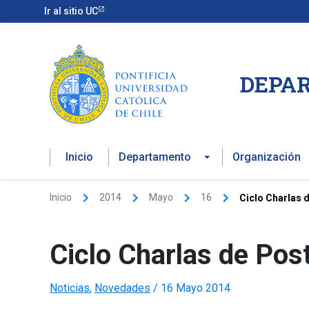
Ir
Ir al sitio UC
al
contenido
DEPAR
Inicio
Departamento
Organización
Inicio
2014
Mayo
16
Ciclo Charlas
Ciclo Charlas de Po
Noticias
,
Novedades
/
16 Mayo 2014