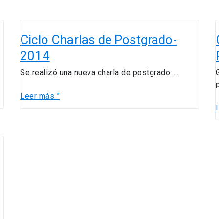
Ciclo
C
Charlas
Ciclo Charlas de Postgrado-
de
E
2014
Postgrado-
2014
Se realizó una nueva charla de postgrado…..
V
Leer más ”