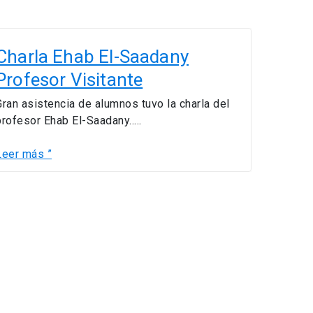
harla
Ehab
Charla Ehab El-Saadany
l-
Profesor Visitante
Saadany
Profesor
Gran asistencia de alumnos tuvo la charla del
isitante
profesor Ehab El-Saadany…..
Leer más ”