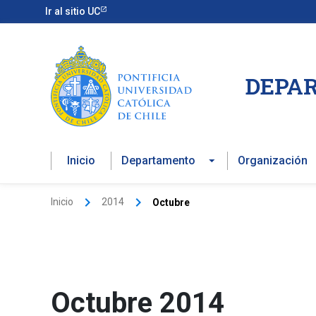
Ir
Ir al sitio UC
al
contenido
DEPAR
Inicio
Departamento
Organización
Inicio
2014
Octubre
Octubre 2014