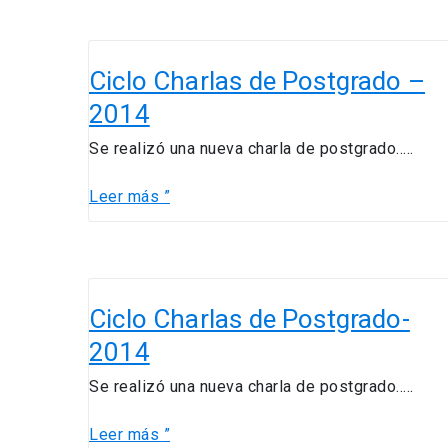
Ciclo
Charlas
Ciclo Charlas de Postgrado –
de
2014
Postgrado
–
Se realizó una nueva charla de postgrado…..
2014
Leer más ”
Ciclo
Charlas
Ciclo Charlas de Postgrado-
de
2014
Postgrado-
2014
Se realizó una nueva charla de postgrado…..
Leer más ”