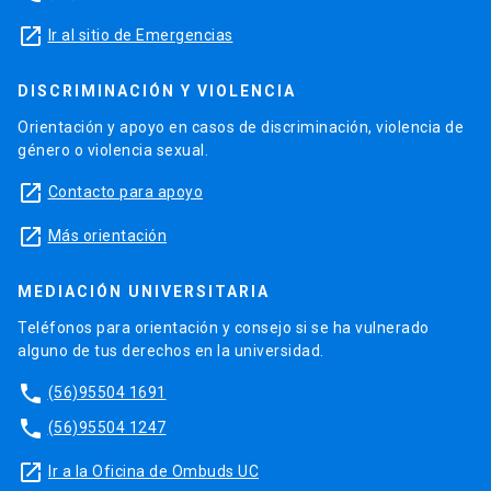
launch
Ir al sitio de Emergencias
DISCRIMINACIÓN Y VIOLENCIA
Orientación y apoyo en casos de discriminación, violencia de
género o violencia sexual.
launch
Contacto para apoyo
launch
Más orientación
MEDIACIÓN UNIVERSITARIA
Teléfonos para orientación y consejo si se ha vulnerado
alguno de tus derechos en la universidad.
phone
(56)95504 1691
phone
(56)95504 1247
launch
Ir a la Oficina de Ombuds UC