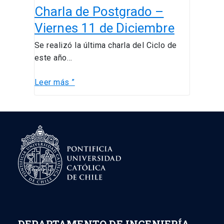
Charla de Postgrado –
de
Postgrado
Viernes 11 de Diciembre
–
Se realizó la última charla del Ciclo de
Viernes
este año…
11
de
Leer más ”
Diciembre
DEPARTAMENTO DE INGENIERÍA