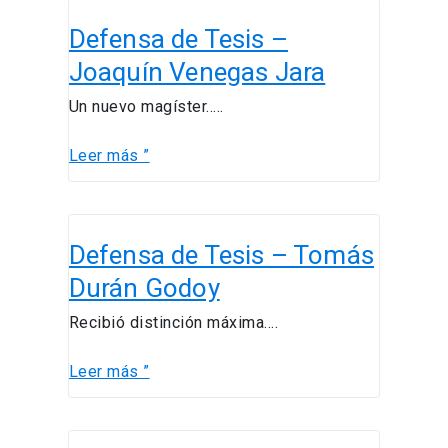
Defensa
Defensa de Tesis –
de
Tesis
Joaquín Venegas Jara
–
Un nuevo magíster…..
Joaquín
Venegas
Leer más ”
Jara
Defensa
Defensa de Tesis – Tomás
de
Tesis
Durán Godoy
–
Recibió distinción máxima….
Tomás
Durán
Leer más ”
Godoy
Charla