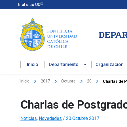
Ir
Ir al sitio UC
al
contenido
DEPAR
Inicio
Departamento
Organización
Inicio
2017
Octubre
20
Charlas de 
Charlas de Postgrad
Noticias
,
Novedades
/
20 Octubre 2017