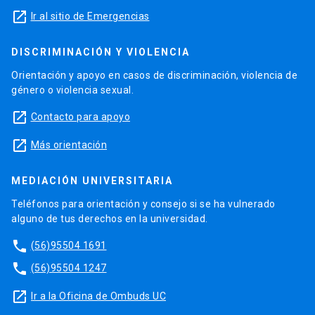
launch
Ir al sitio de Emergencias
DISCRIMINACIÓN Y VIOLENCIA
Orientación y apoyo en casos de discriminación, violencia de
género o violencia sexual.
launch
Contacto para apoyo
launch
Más orientación
MEDIACIÓN UNIVERSITARIA
Teléfonos para orientación y consejo si se ha vulnerado
alguno de tus derechos en la universidad.
phone
(56)95504 1691
phone
(56)95504 1247
launch
Ir a la Oficina de Ombuds UC