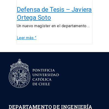
Defensa
Defensa de Tesis – Javiera
de
Tesis
Ortega Soto
–
Un nuevo magíster en el departamento….
Javiera
Ortega
Leer más ”
Soto
DEPARTAMENTO DE INGENIERÍA