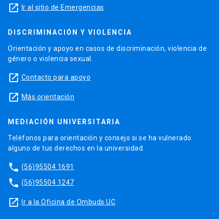
launch
Ir al sitio de Emergencias
DISCRIMINACIÓN Y VIOLENCIA
Orientación y apoyo en casos de discriminación, violencia de
género o violencia sexual.
launch
Contacto para apoyo
launch
Más orientación
MEDIACIÓN UNIVERSITARIA
Teléfonos para orientación y consejo si se ha vulnerado
alguno de tus derechos en la universidad.
phone
(56)95504 1691
phone
(56)95504 1247
launch
Ir a la Oficina de Ombuds UC