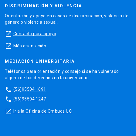
DISCRIMINACIÓN Y VIOLENCIA
Orientación y apoyo en casos de discriminación, violencia de
género o violencia sexual.
launch
Contacto para apoyo
launch
Más orientación
MEDIACIÓN UNIVERSITARIA
Teléfonos para orientación y consejo si se ha vulnerado
alguno de tus derechos en la universidad.
phone
(56)95504 1691
phone
(56)95504 1247
launch
Ir a la Oficina de Ombuds UC