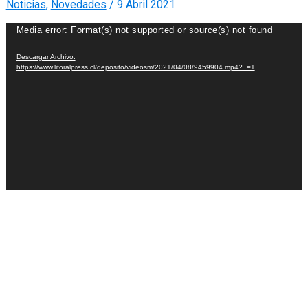
Noticias
,
Novedades
/
9 Abril 2021
Reproductor
Media error: Format(s) not supported or source(s) not found
de
Descargar Archivo:
Video
https://www.litoralpress.cl/deposito/videosm/2021/04/08/9459904.mp4?_=1