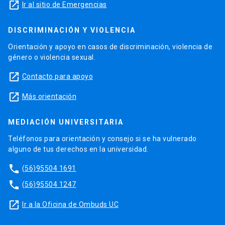
launch
Ir al sitio de Emergencias
DISCRIMINACIÓN Y VIOLENCIA
Orientación y apoyo en casos de discriminación, violencia de
género o violencia sexual.
launch
Contacto para apoyo
launch
Más orientación
MEDIACIÓN UNIVERSITARIA
Teléfonos para orientación y consejo si se ha vulnerado
alguno de tus derechos en la universidad.
phone
(56)95504 1691
phone
(56)95504 1247
launch
Ir a la Oficina de Ombuds UC