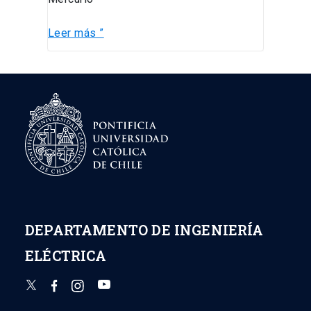
invierno
superan
Leer más ”
los
$34
mil
DEPARTAMENTO DE INGENIERÍA
ELÉCTRICA