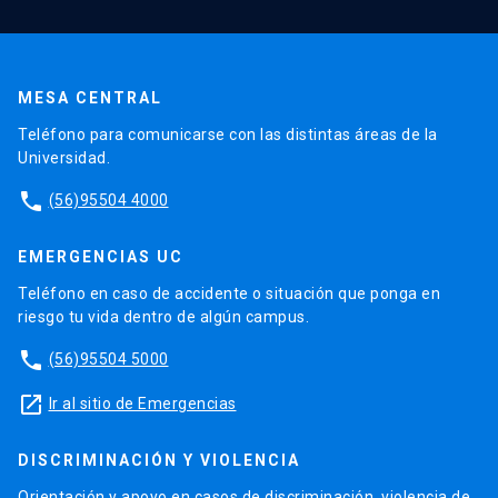
MESA CENTRAL
Teléfono para comunicarse con las distintas áreas de la
Universidad.
phone
(56)95504 4000
EMERGENCIAS UC
Teléfono en caso de accidente o situación que ponga en
riesgo tu vida dentro de algún campus.
phone
(56)95504 5000
launch
Ir al sitio de Emergencias
DISCRIMINACIÓN Y VIOLENCIA
Orientación y apoyo en casos de discriminación, violencia de