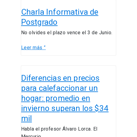
Charla
Charla Informativa de
Informativa
de
Postgrado
Postgrado
No olvides el plazo vence el 3 de Junio.
Leer más ”
Diferencias
Diferencias en precios
en
precios
para calefaccionar un
para
hogar: promedio en
calefaccionar
invierno superan los $34
un
hogar:
mil
promedio
Habla el profesor Álvaro Lorca. El
en
Mercurio