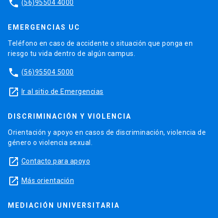
phone
(56)95504 4000
EMERGENCIAS UC
Teléfono en caso de accidente o situación que ponga en
riesgo tu vida dentro de algún campus.
phone
(56)95504 5000
launch
Ir al sitio de Emergencias
DISCRIMINACIÓN Y VIOLENCIA
Orientación y apoyo en casos de discriminación, violencia de
género o violencia sexual.
launch
Contacto para apoyo
launch
Más orientación
MEDIACIÓN UNIVERSITARIA