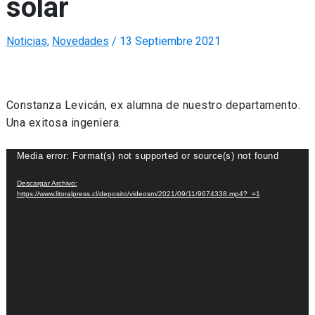
solar
Noticias
,
Novedades
/
13 Septiembre 2021
Constanza Levicán, ex alumna de nuestro departamento.
Una exitosa ingeniera.
Reproductor
Media error: Format(s) not supported or source(s) not found
de
Descargar Archivo:
Video
https://www.litoralpress.cl/deposito/videosm/2021/09/11/9674338.mp4?_=1