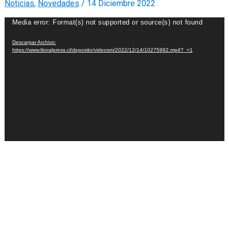
Noticias
,
Novedades
/
14 Diciembre 2022
Reproductor
Media error: Format(s) not supported or source(s) not found
de
Descargar Archivo:
Video
https://www.litoralpress.cl/deposito/videosm/2022/12/14/10275992.mp4?_=1