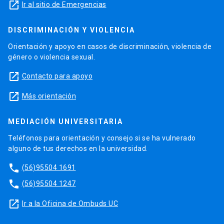
launch
Ir al sitio de Emergencias
DISCRIMINACIÓN Y VIOLENCIA
Orientación y apoyo en casos de discriminación, violencia de
género o violencia sexual.
launch
Contacto para apoyo
launch
Más orientación
MEDIACIÓN UNIVERSITARIA
Teléfonos para orientación y consejo si se ha vulnerado
alguno de tus derechos en la universidad.
phone
(56)95504 1691
phone
(56)95504 1247
launch
Ir a la Oficina de Ombuds UC