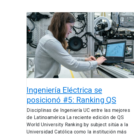
Ingeniería
Eléctrica
se
posicionó
#5:
Ranking
QS
Ingeniería Eléctrica se
posicionó #5: Ranking QS
Disciplinas de Ingeniería UC entre las mejores
de Latinoamérica La reciente edición de QS
World University Ranking by subject sitúa a la
Universidad Católica como la institución más