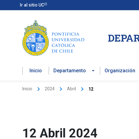
Ir
Ir al sitio UC
al
contenido
DEPAR
Inicio
Departamento
Organización
Inicio
2024
Abril
12
12 Abril 2024