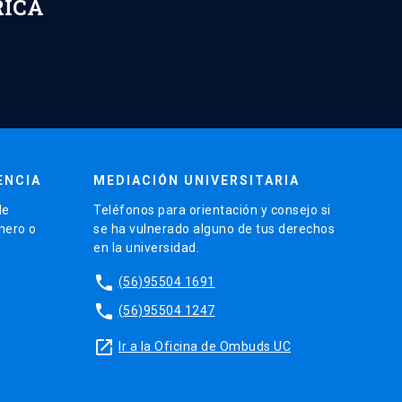
RICA
ENCIA
MEDIACIÓN UNIVERSITARIA
de
Teléfonos para orientación y consejo si
énero o
se ha vulnerado alguno de tus derechos
en la universidad.
phone
(56)95504 1691
phone
(56)95504 1247
launch
Ir a la Oficina de Ombuds UC