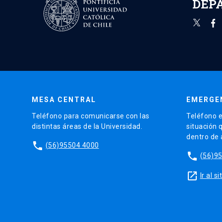
DEP
MESA CENTRAL
EMERGE
Teléfono para comunicarse con las
Teléfono e
distintas áreas de la Universidad.
situación 
dentro de
phone
(56)95504 4000
phone
(56)9
launch
Ir al 