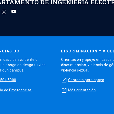
ARTAMENTO DE INGENIERÍA ELÉCT
NCIAS UC
DISCRIMINACIÓN Y VIOL
n caso de accidente o
Orientación y apoyo en casos 
que ponga en riesgo tu vida
discriminación, violencia de g
 algún campus.
violencia sexual.
launch
5504 5000
Contacto para apoyo
launch
sitio de Emergencias
Más orientación