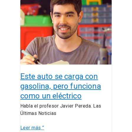
Este
auto
se
carga
con
gasolina,
pero
funciona
como
un
Este auto se carga con
eléctrico
gasolina, pero funciona
como un eléctrico
Habla el profesor Javier Pereda. Las
Últimas Noticias
Leer más ”