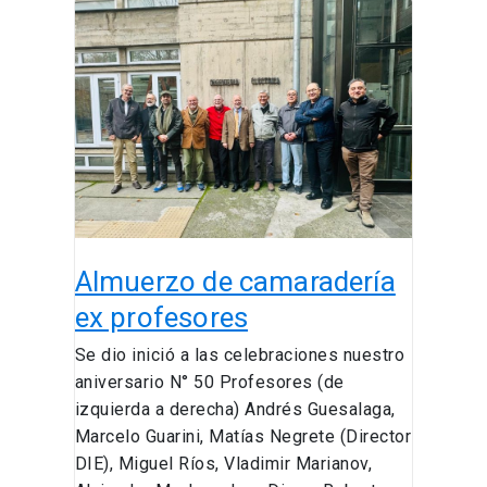
Almuerzo
de
camaradería
ex
profesores
Almuerzo de camaradería
ex profesores
Se dio inició a las celebraciones nuestro
aniversario N° 50 Profesores (de
izquierda a derecha) Andrés Guesalaga,
Marcelo Guarini, Matías Negrete (Director
DIE), Miguel Ríos, Vladimir Marianov,