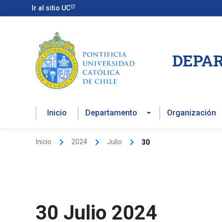
Ir
Ir al sitio UC
al
contenido
DEPAR
Inicio
Departamento
Organización
Inicio
2024
Julio
30
30 Julio 2024