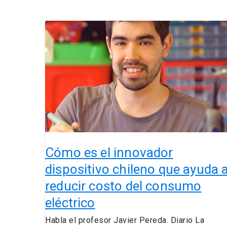
Cómo
es
el
innovador
dispositivo
chileno
que
ayuda
a
reducir
costo
Cómo es el innovador
del
dispositivo chileno que ayuda 
consumo
reducir costo del consumo
eléctrico
eléctrico
Habla el profesor Javier Pereda. Diario La