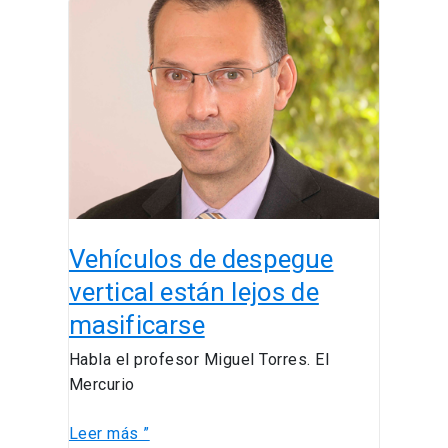
Vehículos
de
despegue
vertical
están
lejos
de
masificarse
Vehículos de despegue
vertical están lejos de
masificarse
Habla el profesor Miguel Torres. El
Mercurio
Leer más ”