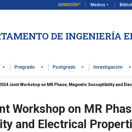
ADMISIÓN
Medios
arrow_drop_down
Biblio
TAMENTO DE INGENIERÍA E
Pregrado
Postgrado
Investigación
024 Joint Workshop on MR Phase, Magnetic Susceptibility and Elec
int Workshop on MR Phas
ty and Electrical Propert