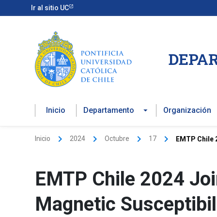
Ir
Ir al sitio UC
al
contenido
DEPAR
Inicio
Departamento
Organización
Inicio
2024
Octubre
17
EMTP Chile 2
EMTP Chile 2024 Jo
Magnetic Susceptibili