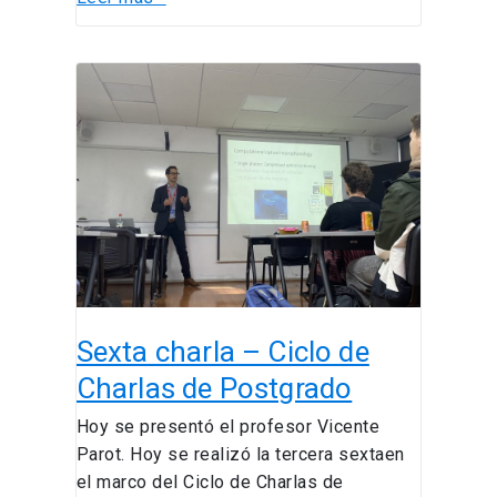
Sexta
charla
–
Ciclo
de
Charlas
de
Postgrado
Sexta charla – Ciclo de
Charlas de Postgrado
Hoy se presentó el profesor Vicente
Parot. Hoy se realizó la tercera sextaen
el marco del Ciclo de Charlas de