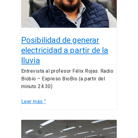
partir
de
la
lluvia
Posibilidad de generar
electricidad a partir de la
lluvia
Entrevista al profesor Félix Rojas. Radio
Biobío – Expreso BioBío (a partir del
minuto 24:30)
Leer más ”
Charla
Informativa