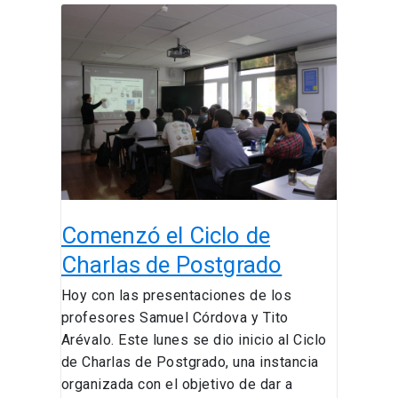
Comenzó
el
Ciclo
de
Charlas
de
Postgrado
Comenzó el Ciclo de
Charlas de Postgrado
Hoy con las presentaciones de los
profesores Samuel Córdova y Tito
Arévalo. Este lunes se dio inicio al Ciclo
de Charlas de Postgrado, una instancia
organizada con el objetivo de dar a