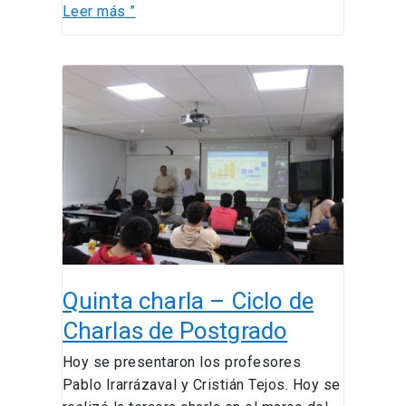
Leer más ”
Quinta
charla
–
Ciclo
de
Charlas
de
Postgrado
Quinta charla – Ciclo de
Charlas de Postgrado
Hoy se presentaron los profesores
Pablo Irarrázaval y Cristián Tejos. Hoy se