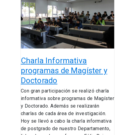
programas
de
Magíster
y
Doctorado
Charla Informativa
programas de Magíster y
Doctorado
Con gran participación se realizó charla
informativa sobre programas de Magíster
y Doctorado. Además se realizarán
charlas de cada área de investigación.
Hoy se llevó a cabo la charla informativa
de postgrado de nuestro Departamento,