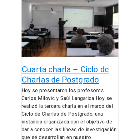
–
Ciclo
de
Charlas
de
Postgrado
Cuarta charla – Ciclo de
Charlas de Postgrado
Hoy se presentaron los profesores
Carlos Milovic y Saúl Langarica Hoy se
realizó la tercera charla en el marco del
Ciclo de Charlas de Postgrado, una
instancia organizada con el objetivo de
dar a conocer las líneas de investigación
que se desarrollan en nuestro