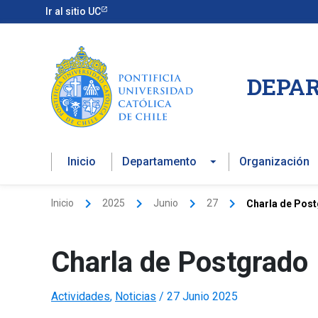
Ir
Ir al sitio UC
al
contenido
DEPAR
Inicio
Departamento
Organización
Inicio
2025
Junio
27
Charla de Pos
Charla de Postgrado
Actividades
,
Noticias
/
27 Junio 2025