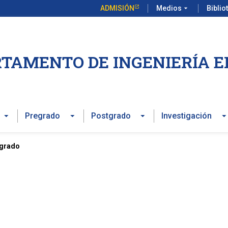
ADMISIÓN
Medios
arrow_drop_down
Biblio
TAMENTO DE INGENIERÍA E
Pregrado
Postgrado
Investigación
tgrado