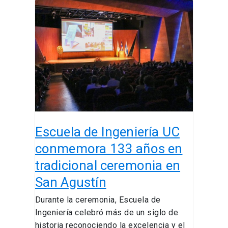
Escuela
de
Ingeniería
UC
conmemora
133
años
en
tradicional
ceremonia
Escuela de Ingeniería UC
en
San
conmemora 133 años en
Agustín
tradicional ceremonia en
San Agustín
Durante la ceremonia, Escuela de
Ingeniería celebró más de un siglo de
historia reconociendo la excelencia y el