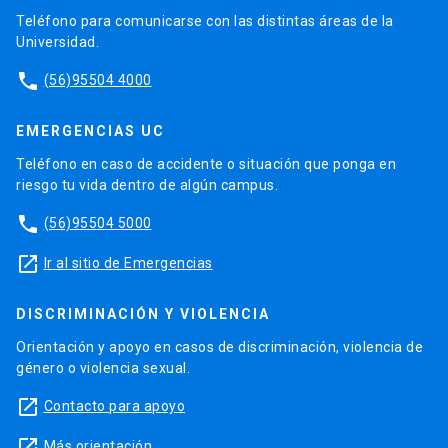
Teléfono para comunicarse con las distintas áreas de la
Universidad.
phone
(56)95504 4000
EMERGENCIAS UC
Teléfono en caso de accidente o situación que ponga en
riesgo tu vida dentro de algún campus.
phone
(56)95504 5000
launch
Ir al sitio de Emergencias
DISCRIMINACIÓN Y VIOLENCIA
Orientación y apoyo en casos de discriminación, violencia de
género o violencia sexual.
launch
Contacto para apoyo
launch
Más orientación