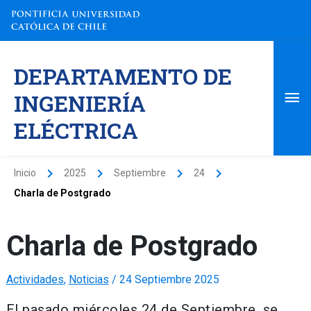
Ir
al
contenido
Me
DEPARTAMENTO DE
pri
INGENIERÍA
ELÉCTRICA
Inicio
2025
Septiembre
24
Charla de Postgrado
Charla de Postgrado
Actividades
,
Noticias
/
24 Septiembre 2025
El pasado miércoles 24 de Septiembre, se