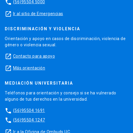
phone
(56)95504 5000
launch
Ir al sitio de Emergencias
DISCRIMINACIÓN Y VIOLENCIA
Orientación y apoyo en casos de discriminación, violencia de
género o violencia sexual.
launch
Contacto para apoyo
launch
Más orientación
MEDIACIÓN UNIVERSITARIA
Teléfonos para orientación y consejo si se ha vulnerado
alguno de tus derechos en la universidad.
phone
(56)95504 1691
phone
(56)95504 1247
launch
Ir a la Oficina de Ombuds UC