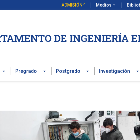
ADMISIÓN
Medios
arrow_drop_down
Biblio
TAMENTO DE INGENIERÍA E
Pregrado
Postgrado
Investigación