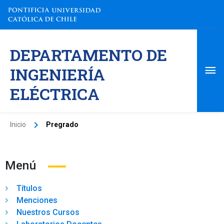
Ir
al
contenido
Me
DEPARTAMENTO DE
pri
INGENIERÍA
ELÉCTRICA
Inicio
Pregrado
Menú
Títulos
Menciones
Nuestros Cursos