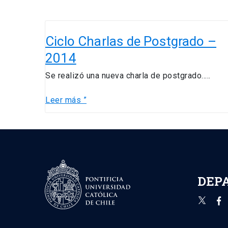
Ciclo
Charlas
Ciclo Charlas de Postgrado –
de
2014
Postgrado
–
Se realizó una nueva charla de postgrado…..
2014
Leer más ”
DEP