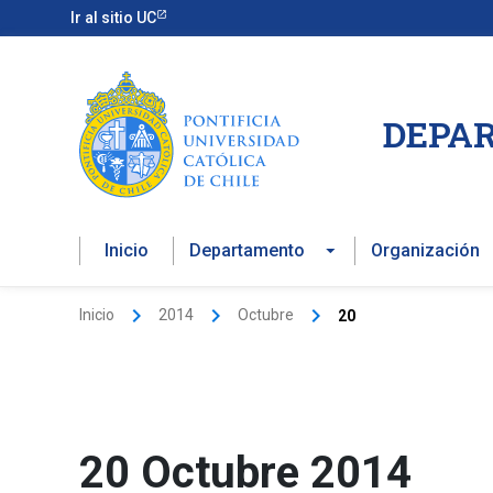
Ir
Ir al sitio UC
al
contenido
DEPAR
Inicio
Departamento
Organización
Inicio
2014
Octubre
20
20 Octubre 2014