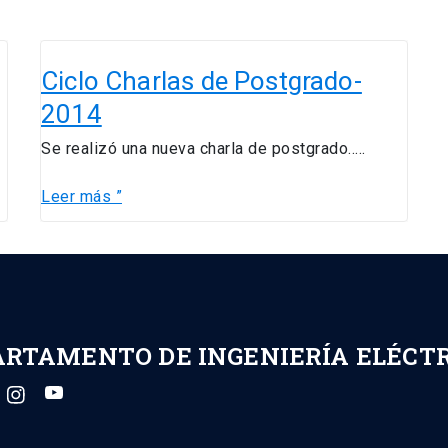
Ciclo
Charlas
Ciclo Charlas de Postgrado-
de
2014
Postgrado-
2014
Se realizó una nueva charla de postgrado…..
Leer más ”
ARTAMENTO DE INGENIERÍA ELÉCT