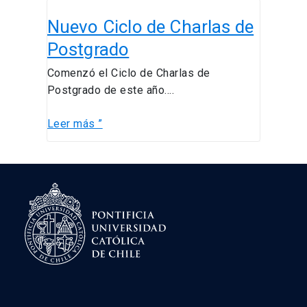
Nuevo
Nuevo Ciclo de Charlas de
Ciclo
de
Postgrado
Charlas
Comenzó el Ciclo de Charlas de
de
Postgrado de este año….
Postgrado
Leer más ”