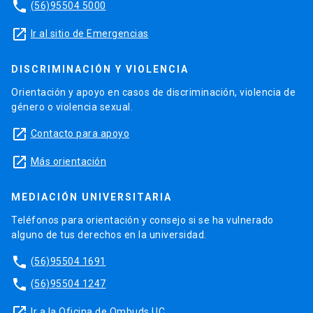
phone
(56)95504 5000
launch
Ir al sitio de Emergencias
DISCRIMINACIÓN Y VIOLENCIA
Orientación y apoyo en casos de discriminación, violencia de
género o violencia sexual.
launch
Contacto para apoyo
launch
Más orientación
MEDIACIÓN UNIVERSITARIA
Teléfonos para orientación y consejo si se ha vulnerado
alguno de tus derechos en la universidad.
phone
(56)95504 1691
phone
(56)95504 1247
launch
Ir a la Oficina de Ombuds UC