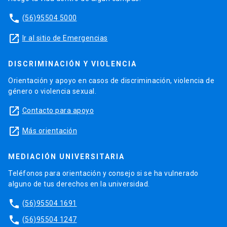
phone
(56)95504 5000
launch
Ir al sitio de Emergencias
DISCRIMINACIÓN Y VIOLENCIA
Orientación y apoyo en casos de discriminación, violencia de
género o violencia sexual.
launch
Contacto para apoyo
launch
Más orientación
MEDIACIÓN UNIVERSITARIA
Teléfonos para orientación y consejo si se ha vulnerado
alguno de tus derechos en la universidad.
phone
(56)95504 1691
phone
(56)95504 1247