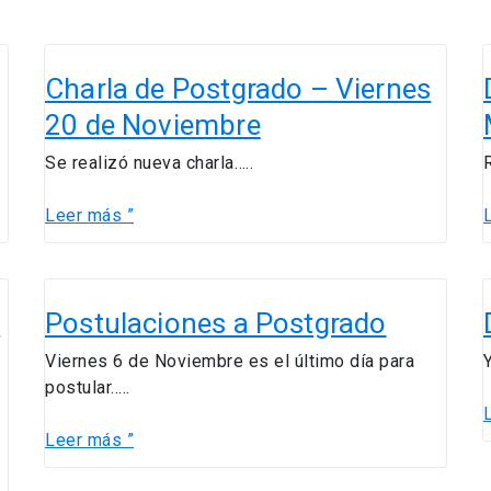
Charla
de
Charla de Postgrado – Viernes
Postgrado
20 de Noviembre
–
Viernes
G
Se realizó nueva charla…..
20
de
Leer más ”
Noviembre
Postulaciones
s
a
Postulaciones a Postgrado
Postgrado
Viernes 6 de Noviembre es el último día para
postular…..
Leer más ”