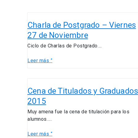
Charla
de
Charla de Postgrado – Viernes
Postgrado
27 de Noviembre
–
Viernes
Ciclo de Charlas de Postgrado….
27
de
Leer más ”
Noviembre
Cena
de
Cena de Titulados y Graduado
Titulados
2015
y
Graduados
Muy amena fue la cena de titulación para los
2015
alumnos…..
Leer más ”