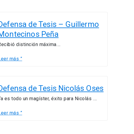
Defensa
de
Defensa de Tesis – Guillermo
Tesis
Montecinos Peña
–
uillermo
Recibió distinción máxima….
Montecinos
Peña
Leer más ”
Defensa
de
Defensa de Tesis Nicolás Oses
Tesis
Ya es todo un magíster, éxito para Nicolás ….
Nicolás
Oses
Leer más ”