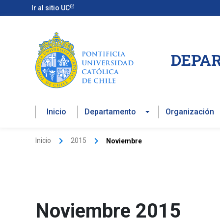
Ir
Ir al sitio UC
al
contenido
DEPAR
Inicio
Departamento
Organización
Inicio
2015
Noviembre
Noviembre 2015