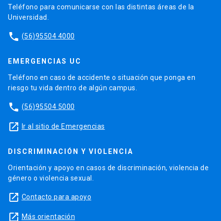
Teléfono para comunicarse con las distintas áreas de la
Universidad.
phone
(56)95504 4000
EMERGENCIAS UC
Teléfono en caso de accidente o situación que ponga en
riesgo tu vida dentro de algún campus.
phone
(56)95504 5000
launch
Ir al sitio de Emergencias
DISCRIMINACIÓN Y VIOLENCIA
Orientación y apoyo en casos de discriminación, violencia de
género o violencia sexual.
launch
Contacto para apoyo
launch
Más orientación