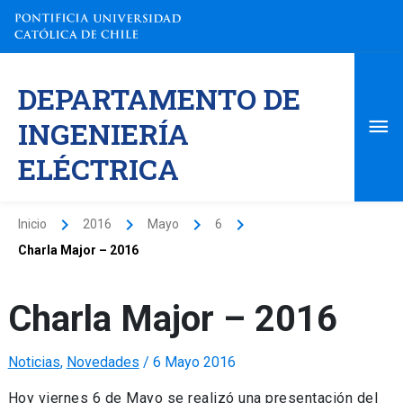
Ir
al
contenido
Me
DEPARTAMENTO DE
pri
INGENIERÍA
ELÉCTRICA
Inicio
2016
Mayo
6
Charla Major – 2016
Charla Major – 2016
Noticias
,
Novedades
/
6 Mayo 2016
Hoy viernes 6 de Mayo se realizó una presentación del