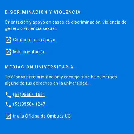
DISCRIMINACIÓN Y VIOLENCIA
Orientación y apoyo en casos de discriminación, violencia de
género o violencia sexual.
launch
Contacto para apoyo
launch
Más orientación
MEDIACIÓN UNIVERSITARIA
Teléfonos para orientación y consejo si se ha vulnerado
alguno de tus derechos en la universidad.
phone
(56)95504 1691
phone
(56)95504 1247
launch
Ir a la Oficina de Ombuds UC