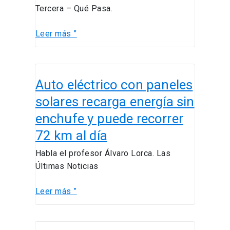
no
Tercera – Qué Pasa.
podré
ver
Leer más ”
Auto
Auto eléctrico con paneles
eléctrico
con
solares recarga energía sin
paneles
enchufe y puede recorrer
solares
72 km al día
recarga
energía
Habla el profesor Álvaro Lorca. Las
sin
Últimas Noticias
enchufe
y
Leer más ”
puede
recorrer
72
Ex