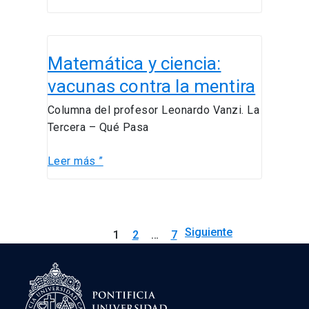
Matemática
Matemática y ciencia:
y
ciencia:
vacunas contra la mentira
vacunas
Columna del profesor Leonardo Vanzi. La
contra
Tercera – Qué Pasa
la
mentira
Leer más ”
Siguiente
1
2
…
7
→