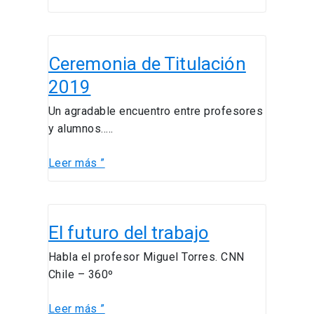
Ceremonia
Ceremonia de Titulación
de
Titulación
2019
2019
Un agradable encuentro entre profesores
y alumnos…..
Leer más ”
El
El futuro del trabajo
futuro
del
Habla el profesor Miguel Torres. CNN
trabajo
Chile – 360º
Leer más ”