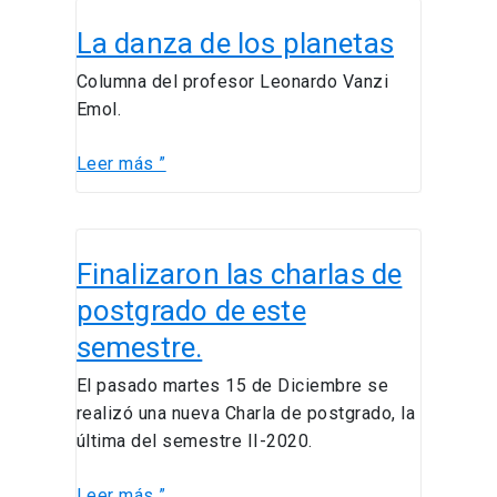
La
La danza de los planetas
danza
de
Columna del profesor Leonardo Vanzi
los
Emol.
planetas
Leer más ”
Finalizaron
Finalizaron las charlas de
las
charlas
postgrado de este
de
semestre.
postgrado
de
El pasado martes 15 de Diciembre se
este
realizó una nueva Charla de postgrado, la
semestre.
última del semestre II-2020.
Leer más ”