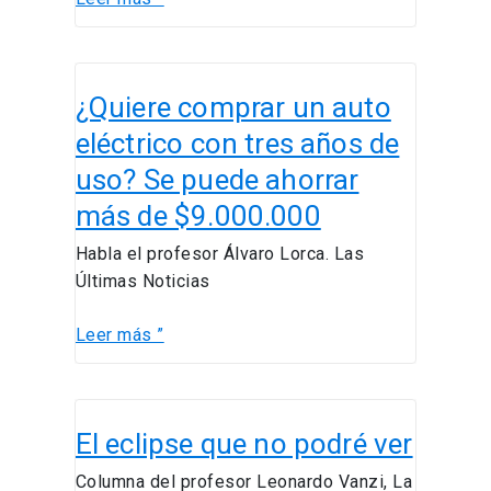
¿Quiere
¿Quiere comprar un auto
comprar
un
eléctrico con tres años de
auto
uso? Se puede ahorrar
eléctrico
más de $9.000.000
con
tres
Habla el profesor Álvaro Lorca. Las
años
Últimas Noticias
de
uso?
Leer más ”
Se
puede
ahorrar
El
más
El eclipse que no podré ver
eclipse
de
que
Columna del profesor Leonardo Vanzi, La
$9.000.000