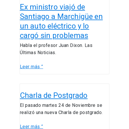
km
Ex ministro viajó de
ministro
al
viajó
Santiago a Marchigüe en
día
de
un auto eléctrico y lo
Santiago
cargó sin problemas
a
Marchigüe
Habla el profesor Juan Dixon. Las
en
Últimas Noticias.
un
auto
Leer más ”
eléctrico
y
lo
Charla
cargó
Charla de Postgrado
de
sin
Postgrado
El pasado martes 24 de Noviembre se
problemas
realizó una nueva Charla de postgrado.
Leer más ”