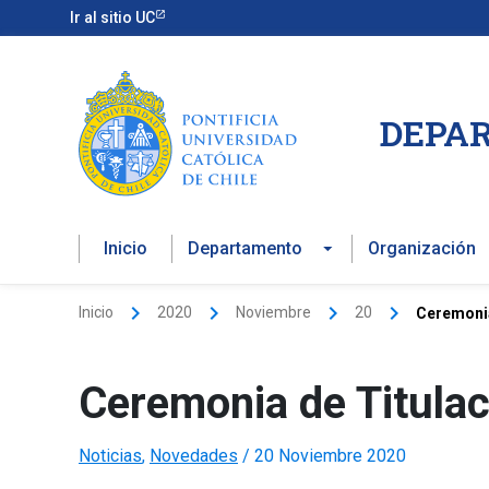
Ir
Ir al sitio UC
al
contenido
DEPAR
Inicio
Departamento
Organización
Inicio
2020
Noviembre
20
Ceremonia
Ceremonia de Titula
Noticias
,
Novedades
/
20 Noviembre 2020