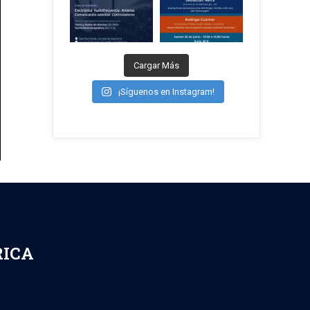
Cargar Más
¡Síguenos en Instagram!
RICA