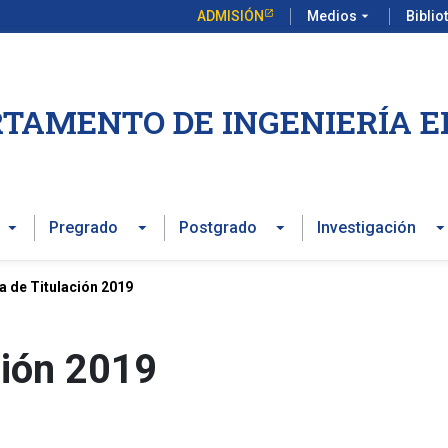
ADMISIÓN
Medios
arrow_drop_down
Biblio
TAMENTO DE INGENIERÍA E
Pregrado
Postgrado
Investigación
 de Titulación 2019
ción 2019