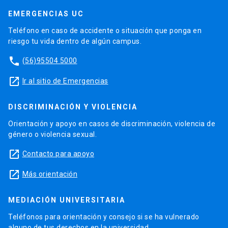
EMERGENCIAS UC
Teléfono en caso de accidente o situación que ponga en
riesgo tu vida dentro de algún campus.
phone
(56)95504 5000
launch
Ir al sitio de Emergencias
DISCRIMINACIÓN Y VIOLENCIA
Orientación y apoyo en casos de discriminación, violencia de
género o violencia sexual.
launch
Contacto para apoyo
launch
Más orientación
MEDIACIÓN UNIVERSITARIA
Teléfonos para orientación y consejo si se ha vulnerado
alguno de tus derechos en la universidad.