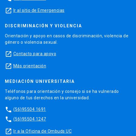
launch
Ir al sitio de Emergencias
DISCRIMINACIÓN Y VIOLENCIA
Orientación y apoyo en casos de discriminación, violencia de
género o violencia sexual.
launch
Contacto para apoyo
launch
Más orientación
MEDIACIÓN UNIVERSITARIA
Teléfonos para orientación y consejo si se ha vulnerado
alguno de tus derechos en la universidad.
phone
(56)95504 1691
phone
(56)95504 1247
launch
Ir a la Oficina de Ombuds UC