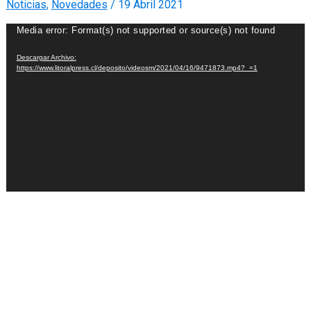
Noticias
,
Novedades
/
19 Abril 2021
Reproductor
Media error: Format(s) not supported or source(s) not found
de
Descargar Archivo:
Video
https://www.litoralpress.cl/deposito/videosm/2021/04/16/9471873.mp4?_=1