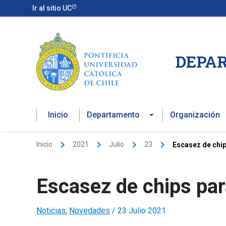
Ir
Ir al sitio UC
al
contenido
DEPAR
Inicio
Departamento
Organización
Inicio
2021
Julio
23
Escasez de chip
Escasez de chips par
Noticias
,
Novedades
/
23 Julio 2021