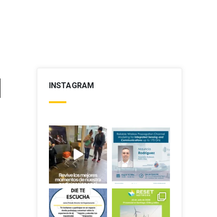
INSTAGRAM
bajo
r