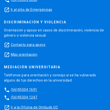
launch
Ir al sitio de Emergencias
DISCRIMINACIÓN Y VIOLENCIA
Orientación y apoyo en casos de discriminación, violencia de
género o violencia sexual.
launch
Contacto para apoyo
launch
Más orientación
MEDIACIÓN UNIVERSITARIA
Teléfonos para orientación y consejo si se ha vulnerado
alguno de tus derechos en la universidad.
phone
(56)95504 1691
phone
(56)95504 1247
launch
Ir a la Oficina de Ombuds UC