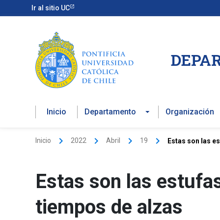
Ir
Ir al sitio UC
al
contenido
DEPAR
Inicio
Departamento
Organización
Inicio
2022
Abril
19
Estas son las e
Estas son las estufa
tiempos de alzas