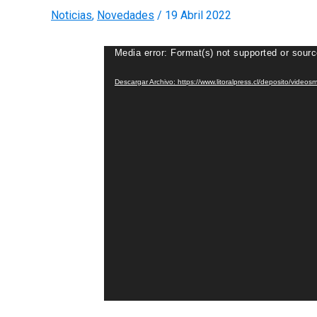
Noticias
,
Novedades
/
19 Abril 2022
Reproductor
Media error: Format(s) not supported or sourc
de
Descargar Archivo: https://www.litoralpress.cl/deposito/vid
Video