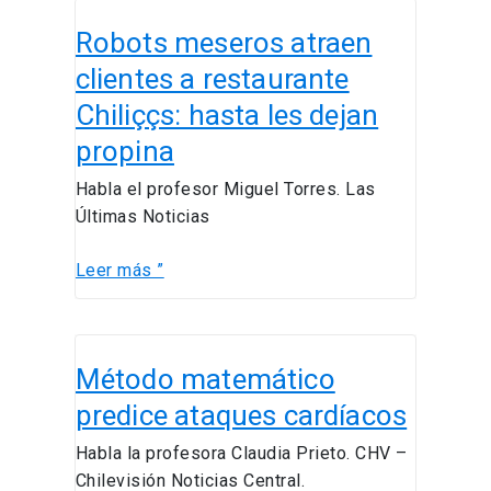
Robots
Robots meseros atraen
meseros
atraen
clientes a restaurante
clientes
Chiliççs: hasta les dejan
a
propina
restaurante
Chiliççs:
Habla el profesor Miguel Torres. Las
hasta
Últimas Noticias
les
dejan
Leer más ”
propina
Método
Método matemático
matemático
predice
predice ataques cardíacos
ataques
Habla la profesora Claudia Prieto. CHV –
cardíacos
Chilevisión Noticias Central.