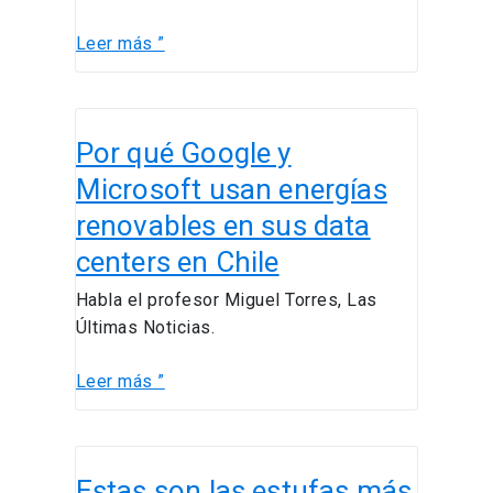
Leer más ”
Por
Por qué Google y
qué
Google
Microsoft usan energías
y
renovables en sus data
Microsoft
centers en Chile
usan
energías
Habla el profesor Miguel Torres, Las
renovables
Últimas Noticias.
en
sus
Leer más ”
data
centers
en
Estas
Chile
Estas son las estufas más
son