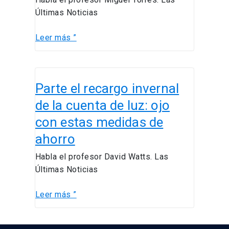
pago
Últimas Noticias
con
código
Leer más ”
QR
Parte
Parte el recargo invernal
el
recargo
de la cuenta de luz: ojo
invernal
con estas medidas de
de
ahorro
la
cuenta
Habla el profesor David Watts. Las
de
Últimas Noticias
luz:
ojo
Leer más ”
con
estas
medidas