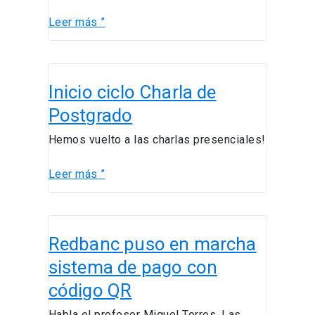
que
Leer más ”
ocurran
Inicio
Inicio ciclo Charla de
ciclo
Charla
Postgrado
de
Hemos vuelto a las charlas presenciales!
Postgrado
Leer más ”
Redbanc
Redbanc puso en marcha
puso
en
sistema de pago con
marcha
código QR
sistema
de
Habla el profesor Miguel Torres. Las