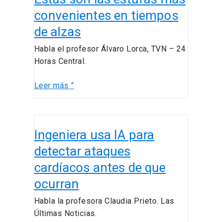
las
convenientes en tiempos
estufas
de alzas
más
convenientes
Habla el profesor Álvaro Lorca, TVN – 24
en
Horas Central.
tiempos
de
Leer más ”
alzas
Ingeniera
Ingeniera usa IA para
usa
IA
detectar ataques
para
cardíacos antes de que
detectar
ocurran
ataques
cardíacos
Habla la profesora Claudia Prieto. Las
antes
Últimas Noticias.
de