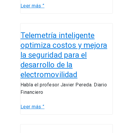
Leer más ”
Telemetría
Telemetría inteligente
inteligente
optimiza
optimiza costos y mejora
costos
la seguridad para el
y
desarrollo de la
mejora
la
electromovilidad
seguridad
Habla el profesor Javier Pereda. Diario
para
Financiero
el
desarrollo
Leer más ”
de
la
electromovilidad
Alumnos