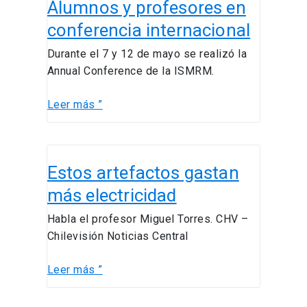
Alumnos y profesores en
y
profesores
conferencia internacional
en
Durante el 7 y 12 de mayo se realizó la
conferencia
Annual Conference de la ISMRM.
internacional
Leer más ”
Estos
Estos artefactos gastan
artefactos
gastan
más electricidad
más
Habla el profesor Miguel Torres. CHV –
electricidad
Chilevisión Noticias Central
Leer más ”