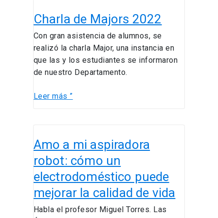
Charla
Charla de Majors 2022
de
Majors
Con gran asistencia de alumnos, se
2022
realizó la charla Major, una instancia en
que las y los estudiantes se informaron
de nuestro Departamento.
Leer más ”
Amo
Amo a mi aspiradora
a
mi
robot: cómo un
aspiradora
electrodoméstico puede
robot:
mejorar la calidad de vida
cómo
un
Habla el profesor Miguel Torres. Las
electrodoméstico