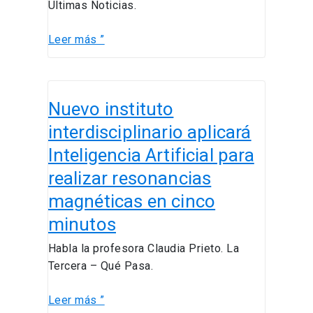
Últimas Noticias.
puede
mejorar
Leer más ”
la
calidad
de
Nuevo
vida
Nuevo instituto
instituto
interdisciplinario
interdisciplinario aplicará
aplicará
Inteligencia Artificial para
Inteligencia
realizar resonancias
Artificial
para
magnéticas en cinco
realizar
minutos
resonancias
magnéticas
Habla la profesora Claudia Prieto. La
en
Tercera – Qué Pasa.
cinco
minutos
Leer más ”