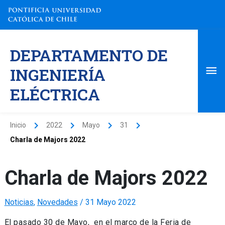
Ir
al
contenido
Me
DEPARTAMENTO DE
pri
INGENIERÍA
ELÉCTRICA
Inicio
2022
Mayo
31
Charla de Majors 2022
Charla de Majors 2022
Noticias
,
Novedades
/
31 Mayo 2022
El pasado 30 de Mayo, en el marco de la Feria de