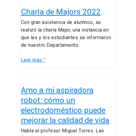
Charla
Charla de Majors 2022
de
Majors
Con gran asistencia de alumnos, se
2022
realizó la charla Major, una instancia en
que las y los estudiantes se informaron
de nuestro Departamento.
Leer más ”
Amo
Amo a mi aspiradora
a
mi
robot: cómo un
aspiradora
electrodoméstico puede
robot:
mejorar la calidad de vida
cómo
un
Habla el profesor Miguel Torres. Las
electrodoméstico