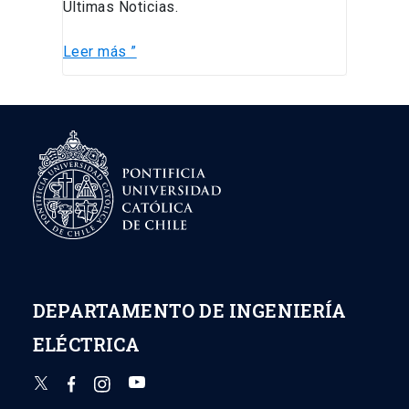
Últimas Noticias.
puede
mejorar
Leer más ”
la
calidad
de
vida
DEPARTAMENTO DE INGENIERÍA
ELÉCTRICA