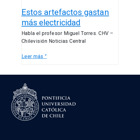
Estos
Estos artefactos gastan
artefactos
gastan
más electricidad
más
Habla el profesor Miguel Torres. CHV –
electricidad
Chilevisión Noticias Central
Leer más ”