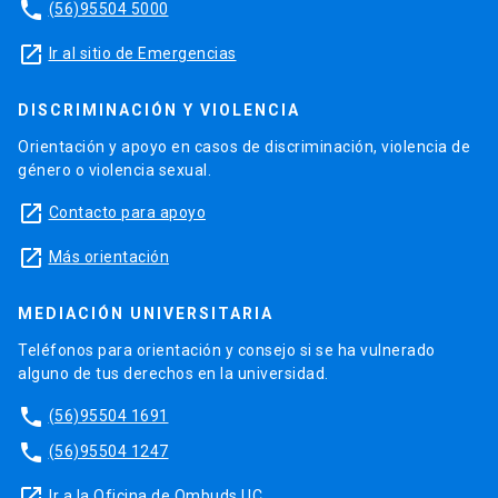
phone
(56)95504 5000
launch
Ir al sitio de Emergencias
DISCRIMINACIÓN Y VIOLENCIA
Orientación y apoyo en casos de discriminación, violencia de
género o violencia sexual.
launch
Contacto para apoyo
launch
Más orientación
MEDIACIÓN UNIVERSITARIA
Teléfonos para orientación y consejo si se ha vulnerado
alguno de tus derechos en la universidad.
phone
(56)95504 1691
phone
(56)95504 1247
launch
Ir a la Oficina de Ombuds UC