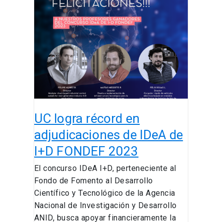
logra
récord
en
adjudicaciones
de
IDeA
de
I+D
FONDEF
UC logra récord en
2023
adjudicaciones de IDeA de
I+D FONDEF 2023
El concurso IDeA I+D, perteneciente al
Fondo de Fomento al Desarrollo
Científico y Tecnológico de la Agencia
Nacional de Investigación y Desarrollo
ANID, busca apoyar financieramente la