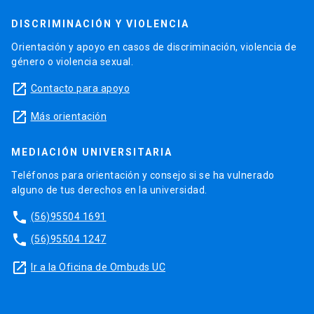
DISCRIMINACIÓN Y VIOLENCIA
Orientación y apoyo en casos de discriminación, violencia de
género o violencia sexual.
launch
Contacto para apoyo
launch
Más orientación
MEDIACIÓN UNIVERSITARIA
Teléfonos para orientación y consejo si se ha vulnerado
alguno de tus derechos en la universidad.
phone
(56)95504 1691
phone
(56)95504 1247
launch
Ir a la Oficina de Ombuds UC