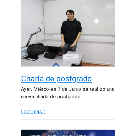
Charla
de
postgrado
Charla de postgrado
Ayer, Miércoles 7 de Junio se realizó una
nueva charla de postgrado.
Leer más ”
UC