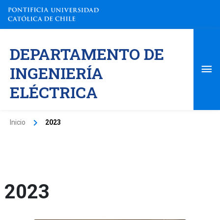
Ir
al
contenido
Me
DEPARTAMENTO DE
pri
INGENIERÍA
ELÉCTRICA
Inicio
2023
2023