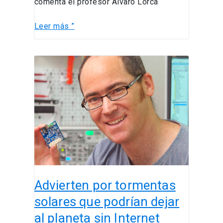
comenta el profesor Álvaro Lorca
Leer más ”
Advierten
por
tormentas
solares
que
podrían
dejar
al
planeta
sin
Advierten por tormentas
Internet
solares que podrían dejar
al planeta sin Internet