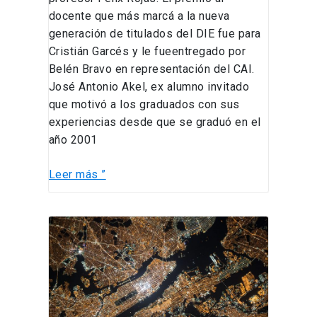
docente que más marcá a la nueva
generación de titulados del DIE fue para
Cristián Garcés y le fueentregado por
Belén Bravo en representación del CAI.
José Antonio Akel, ex alumno invitado
que motivó a los graduados con sus
experiencias desde que se graduó en el
año 2001
Leer más ”
Ser
eficientes,
ser
inteligentes:
como
las