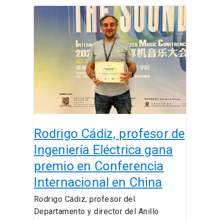
Rodrigo
Cádiz,
profesor
de
Ingeniería
Eléctrica
gana
premio
en
Conferencia
Rodrigo Cádiz, profesor de
Internacional
en
Ingeniería Eléctrica gana
China
premio en Conferencia
Internacional en China
Rodrigo Cádiz, profesor del
Departamento y director del Anillo