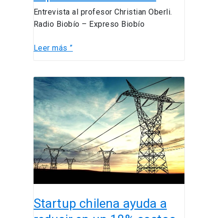
Entrevista al profesor Christian Oberli.
Radio Biobío – Expreso Biobío
Leer más ”
Startup
chilena
ayuda
a
reducir
en
un
18%
costos
eléctricos
Startup chilena ayuda a
de
empresas