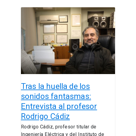
Tras
la
huella
de
los
sonidos
fantasmas:
Entrevista
al
profesor
Tras la huella de los
Rodrigo
Cádiz
sonidos fantasmas:
Entrevista al profesor
Rodrigo Cádiz
Rodrigo Cádiz, profesor titular de
Ingeniería Eléctrica y del Instituto de