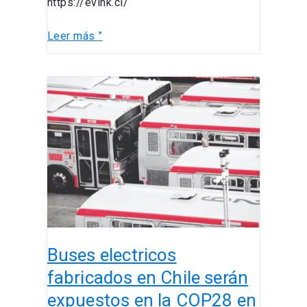
https://evink.cl/
Leer más ”
Buses
electricos
fabricados
en
Chile
serán
expuestos
en
la
COP28
Buses electricos
en
Dubai
fabricados en Chile serán
expuestos en la COP28 en